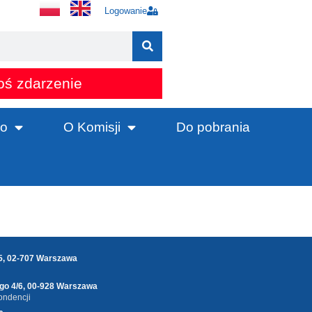
Logowanie
oś zdarzenie
o
O Komisji
Do pobrania
25, 02-707 Warszawa
ego 4/6, 00-928 Warszawa
ondencji