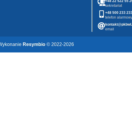
+48 22 522 55 2
sekretariat
+48 500 233 23
telefon alarmowy
kontakt@pkbwl.
email
Wykonanie
Resymbio
© 2022-2026