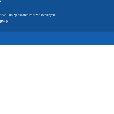
0
3
 24h - do zgłaszania zdarzeń lotniczych
gov.pl