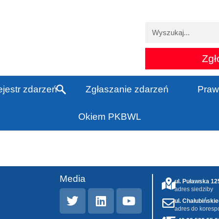
Zgł
jestr zdarzeń
Zgłaszanie zdarzeń
Praw
Okiem PKBWL
Media
ul. Puławska 1
adres siedziby
ul. Chałubiński
adres do koresp