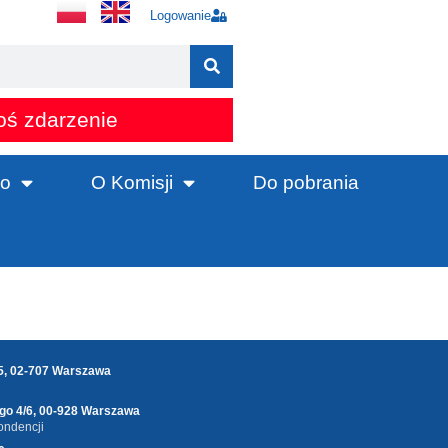
Logowanie
oś zdarzenie
o
O Komisji
Do pobrania
25, 02-707 Warszawa
ego 4/6, 00-928 Warszawa
ondencji