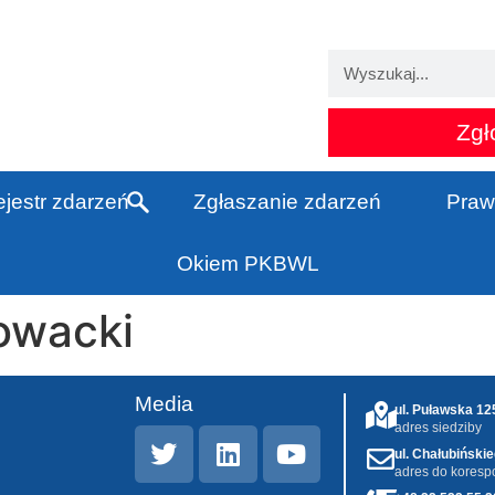
Zgł
jestr zdarzeń
Zgłaszanie zdarzeń
Praw
Okiem PKBWL
owacki
Media
ul. Puławska 1
adres siedziby
ul. Chałubiński
adres do koresp