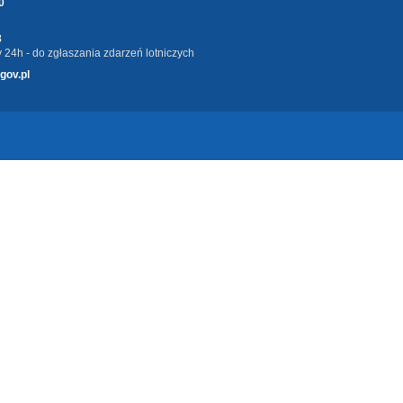
0
3
 24h - do zgłaszania zdarzeń lotniczych
gov.pl