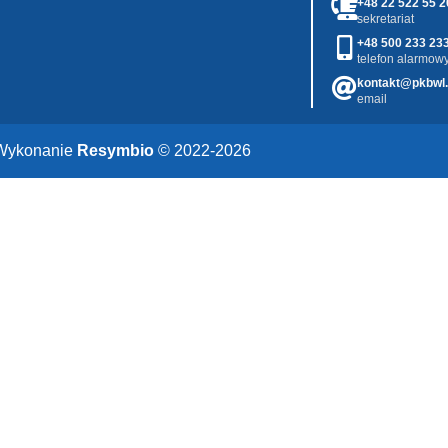
+48 22 522 55 2
sekretariat
+48 500 233 23
telefon alarmowy
kontakt@pkbwl.
email
Wykonanie
Resymbio
© 2022-2026