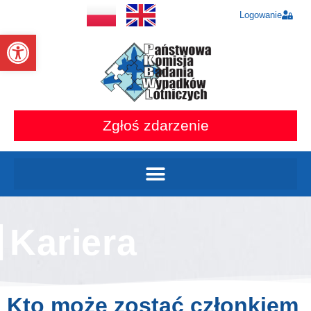
Logowanie
Otwórz pasek narzędzi
Zgłoś zdarzenie
Kariera
Kto może zostać członkiem