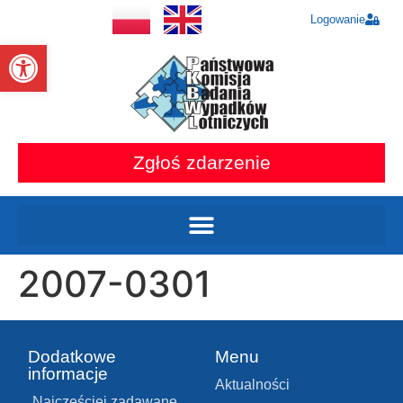
Logowanie
Otwórz pasek narzędzi
Zgłoś zdarzenie
2007-0301
Dodatkowe
Menu
informacje
Aktualności
Najczęściej zadawane