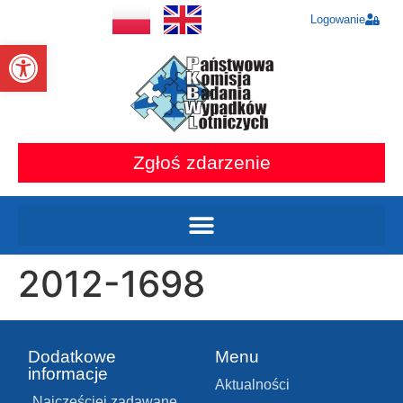
Logowanie
Otwórz pasek narzędzi
Zgłoś zdarzenie
2012-1698
Dodatkowe
Menu
informacje
Aktualności
Najczęściej zadawane