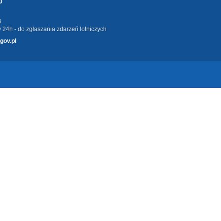
0
3
 24h - do zgłaszania zdarzeń lotniczych
gov.pl