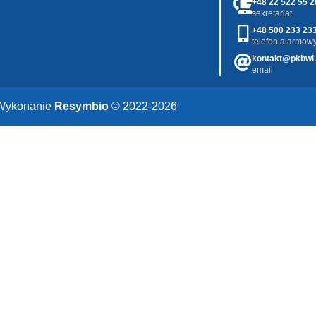
+48 22 522 55 2
sekretariat
+48 500 233 23
telefon alarmowy
kontakt@pkbwl.
email
Wykonanie
Resymbio
© 2022-2026