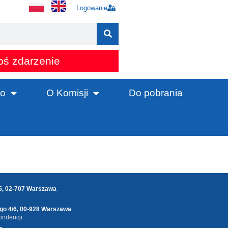
Logowanie
oś zdarzenie
o
O Komisji
Do pobrania
25, 02-707 Warszawa
ego 4/6, 00-928 Warszawa
ondencji