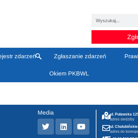
Zgł
jestr zdarzeń
Zgłaszanie zdarzeń
Praw
Okiem PKBWL
Media
ul. Puławska 1
adres siedziby
ul. Chałubiński
adres do koresp