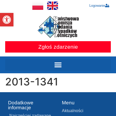
Logowanie
Otwórz pasek narzędzi
Zgłoś zdarzenie
2013-1341
Dodatkowe
Menu
informacje
Aktualności
Najczęściej zadawane