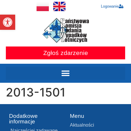
Logowanie
Otwórz pasek narzędzi
Zgłoś zdarzenie
2013-1501
Dodatkowe
Menu
informacje
Aktualności
Najczęściej zadawane