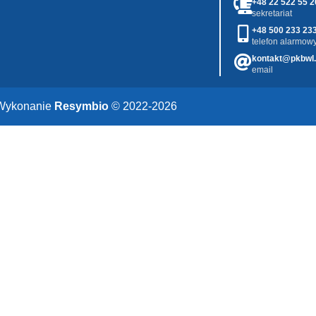
+48 22 522 55 2
sekretariat
+48 500 233 23
telefon alarmowy
kontakt@pkbwl.
email
Wykonanie
Resymbio
© 2022-2026