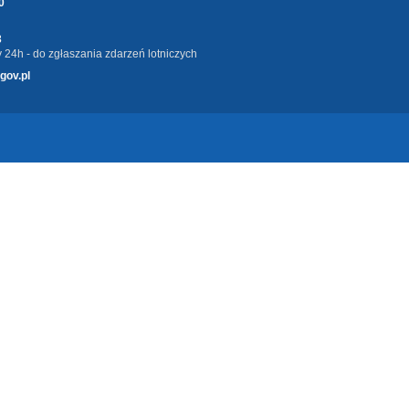
0
3
 24h - do zgłaszania zdarzeń lotniczych
gov.pl