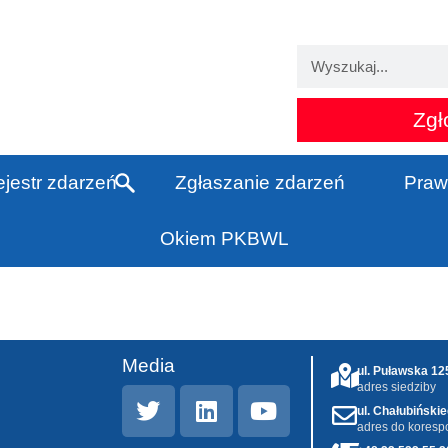
Zgł
jestr zdarzeń
Zgłaszanie zdarzeń
Praw
Okiem PKBWL
Media
ul. Puławska 1
adres siedziby
ul. Chałubiński
adres do koresp