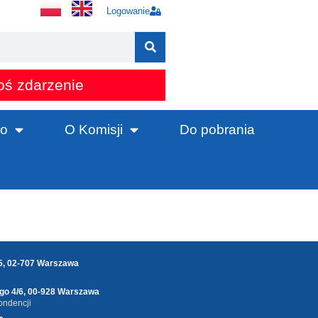
Logowanie
oś zdarzenie
o
O Komisji
Do pobrania
25, 02-707 Warszawa
ego 4/6, 00-928 Warszawa
ondencji