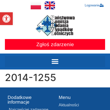
Logowanie
Otwórz pasek narzędzi
Zgłoś zdarzenie
2014-1255
Dodatkowe
Menu
informacje
Aktualności
Najczęściej zadawane