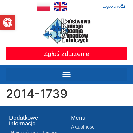
Logowanie
Otwórz pasek narzędzi
Zgłoś zdarzenie
2014-1739
Dodatkowe
Menu
informacje
Aktualności
Najczęściej zadawane