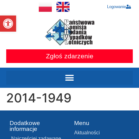
Logowanie
Otwórz pasek narzędzi
Zgłoś zdarzenie
2014-1949
Dodatkowe
Menu
informacje
Aktualności
Najczęściej zadawane