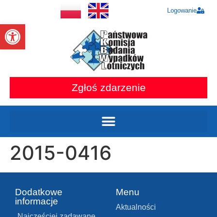
Logowanie
Otwórz pasek narzędzi
Zgłoś zdarzenie
2015-0416
Dodatkowe
Menu
informacje
Aktualności
Najczęściej zadawane