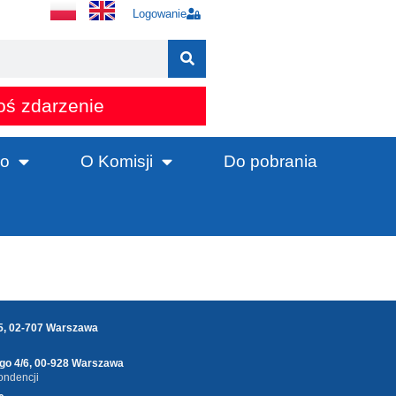
Logowanie
oś zdarzenie
o
O Komisji
Do pobrania
25, 02-707 Warszawa
ego 4/6, 00-928 Warszawa
ondencji