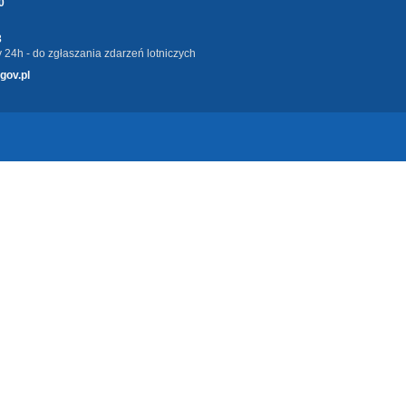
0
3
 24h - do zgłaszania zdarzeń lotniczych
gov.pl