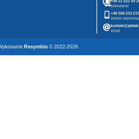
+48 22 522 55 2
sekretariat
+48 500 233 23
telefon alarmowy
kontakt@pkbwl.
email
Wykonanie
Resymbio
© 2022-2026