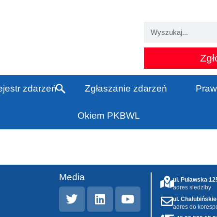
Zgł
jestr zdarzeń
Zgłaszanie zdarzeń
Praw
Okiem PKBWL
Media
ul. Puławska 1
adres siedziby
ul. Chałubiński
adres do koresp