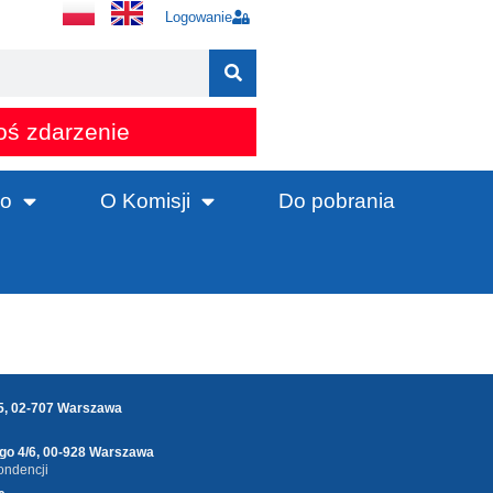
Logowanie
oś zdarzenie
o
O Komisji
Do pobrania
25, 02-707 Warszawa
ego 4/6, 00-928 Warszawa
ondencji