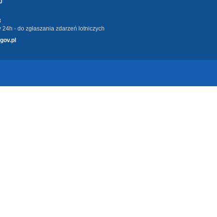
0
3
 24h - do zgłaszania zdarzeń lotniczych
gov.pl