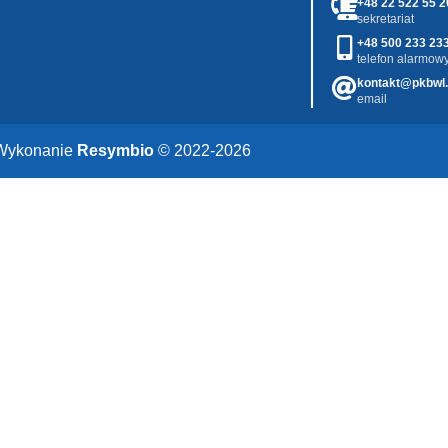
+48 22 522 55 2
sekretariat
+48 500 233 23
telefon alarmowy
kontakt@pkbwl.
email
Wykonanie
Resymbio
© 2022-2026