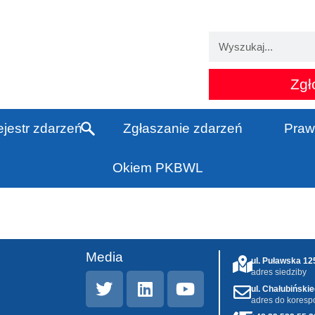
Zgł
jestr zdarzeń
Zgłaszanie zdarzeń
Praw
Okiem PKBWL
Media
ul. Puławska 1
adres siedziby
ul. Chałubiński
adres do koresp