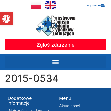
Logowanie
Otwórz pasek narzędzi
Zgłoś zdarzenie
2015-0534
Dodatkowe
Menu
informacje
Aktualności
Najczęściej zadawane