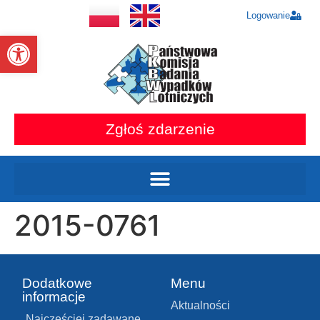
Logowanie
Otwórz pasek narzędzi
Zgłoś zdarzenie
2015-0761
Dodatkowe
Menu
informacje
Aktualności
Najczęściej zadawane