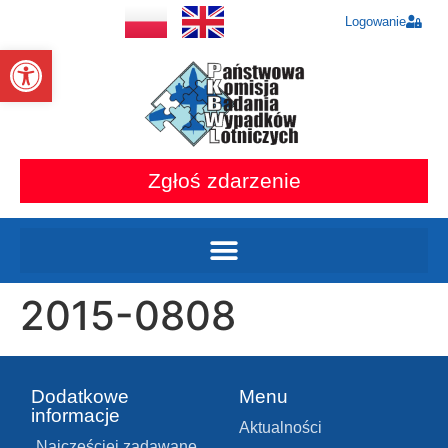
Logowanie
Otwórz pasek narzędzi
Zgłoś zdarzenie
2015-0808
Dodatkowe
Menu
informacje
Aktualności
Najczęściej zadawane