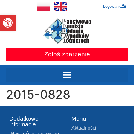
Logowanie
Otwórz pasek narzędzi
Zgłoś zdarzenie
2015-0828
Dodatkowe
Menu
informacje
Aktualności
Najczęściej zadawane