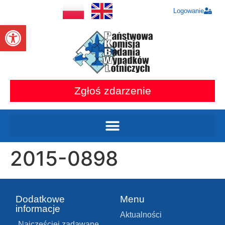
Logowanie
Otwórz pasek narzędzi
Zgłoś zdarzenie
2015-0898
Dodatkowe
Menu
informacje
Aktualności
Najczęściej zadawane