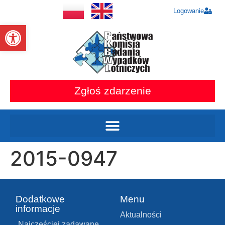
Logowanie
Otwórz pasek narzędzi
Zgłoś zdarzenie
2015-0947
Dodatkowe
Menu
informacje
Aktualności
Najczęściej zadawane