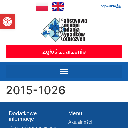
Logowanie
Otwórz pasek narzędzi
Zgłoś zdarzenie
2015-1026
Dodatkowe
Menu
informacje
Aktualności
Najczęściej zadawane