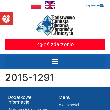
Logowanie
Otwórz pasek narzędzi
Zgłoś zdarzenie
2015-1291
Dodatkowe
Menu
informacje
Aktualności
Najczęściej zadawane