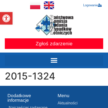
Logowanie
Otwórz pasek narzędzi
Zgłoś zdarzenie
2015-1324
Dodatkowe
Menu
informacje
Aktualności
Najczęściej zadawane