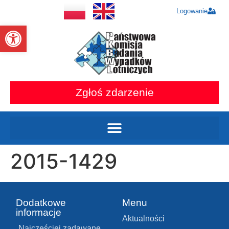
Logowanie
Otwórz pasek narzędzi
Zgłoś zdarzenie
2015-1429
Dodatkowe
Menu
informacje
Aktualności
Najczęściej zadawane