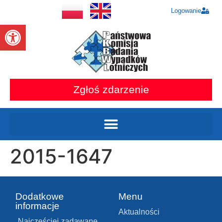
Logowanie
Otwórz pasek narzędzi
Zgłoś zdarzenie
2015-1647
Dodatkowe
Menu
informacje
Aktualności
Najczęściej zadawane