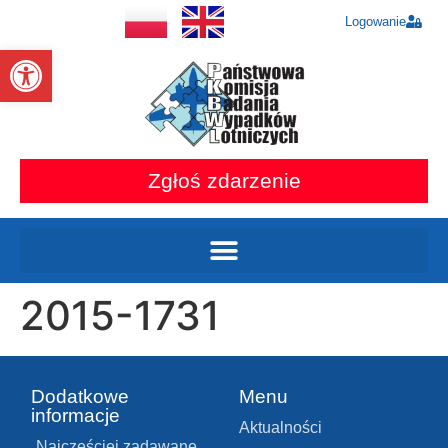
Logowanie
Otwórz pasek narzędzi
Zgłoś zdarzenie
2015-1731
Dodatkowe
Menu
informacje
Aktualności
Najczęściej zadawane