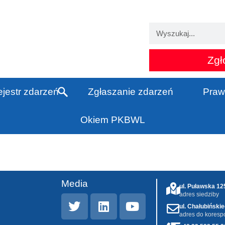
Zgł
jestr zdarzeń
Zgłaszanie zdarzeń
Praw
Okiem PKBWL
Media
ul. Puławska 1
adres siedziby
ul. Chałubiński
adres do koresp