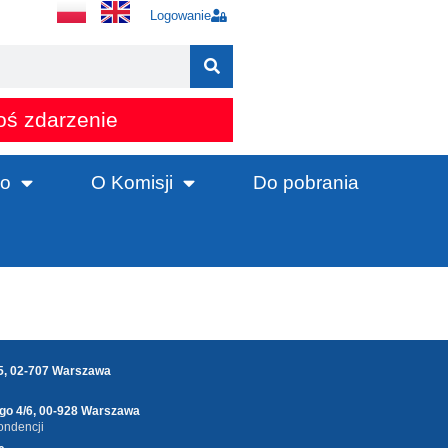
Logowanie
oś zdarzenie
o
O Komisji
Do pobrania
25, 02-707 Warszawa
ego 4/6, 00-928 Warszawa
ondencji