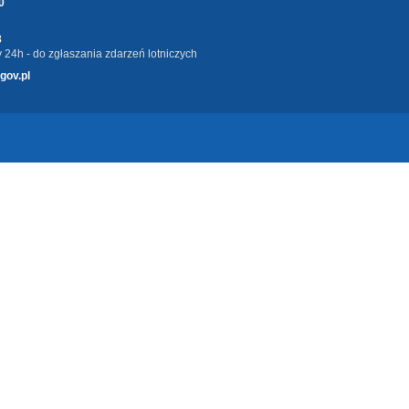
0
3
 24h - do zgłaszania zdarzeń lotniczych
gov.pl