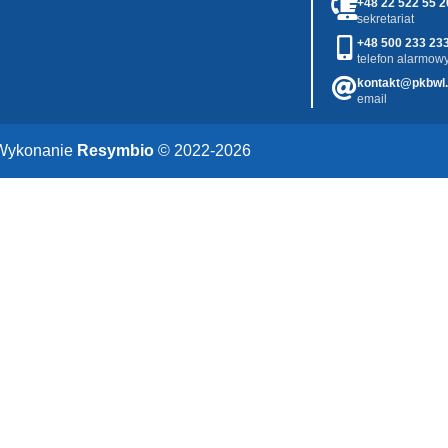
+48 22 522 55 2
sekretariat
+48 500 233 23
telefon alarmowy
kontakt@pkbwl.
email
Wykonanie
Resymbio
© 2022-2026