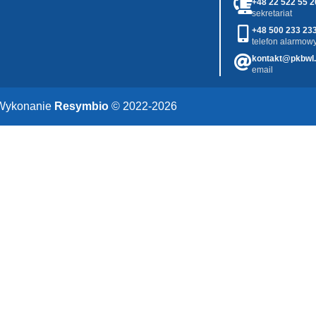
+48 22 522 55 2
sekretariat
+48 500 233 23
telefon alarmowy
kontakt@pkbwl.
email
Wykonanie
Resymbio
© 2022-2026