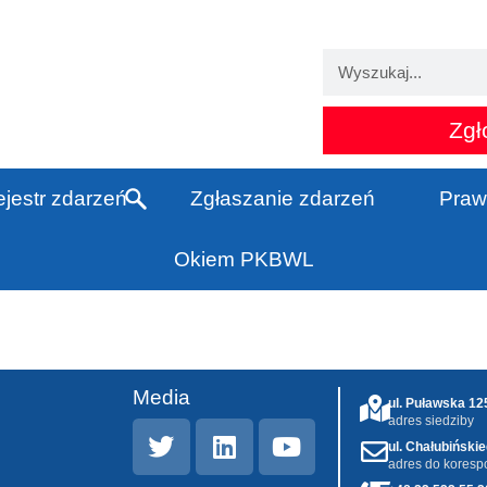
Zgł
jestr zdarzeń
Zgłaszanie zdarzeń
Praw
Okiem PKBWL
Media
ul. Puławska 1
adres siedziby
ul. Chałubiński
adres do koresp