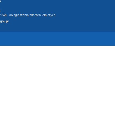
0
3
 24h - do zgłaszania zdarzeń lotniczych
gov.pl