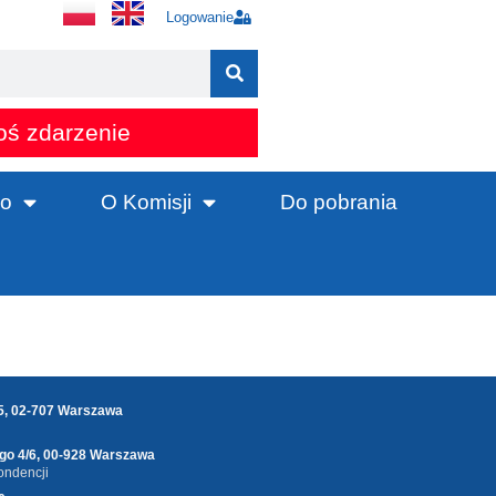
Logowanie
oś zdarzenie
o
O Komisji
Do pobrania
25, 02-707 Warszawa
ego 4/6, 00-928 Warszawa
ondencji