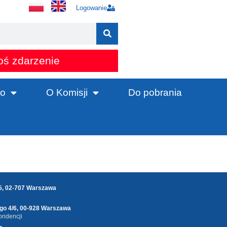
Logowanie
oś zdarzenie
o
O Komisji
Do pobrania
25, 02-707 Warszawa
ego 4/6, 00-928 Warszawa
ondencji