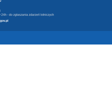
0
3
 24h - do zgłaszania zdarzeń lotniczych
gov.pl