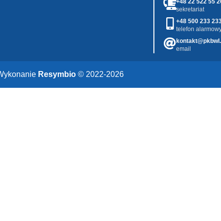
+48 22 522 55 2
sekretariat
+48 500 233 23
telefon alarmowy
kontakt@pkbwl.
email
Wykonanie
Resymbio
© 2022-2026