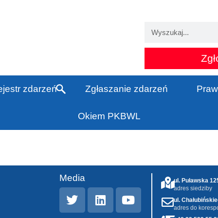
Zgł
jestr zdarzeń
Zgłaszanie zdarzeń
Praw
Okiem PKBWL
Media
ul. Puławska 1
adres siedziby
ul. Chałubiński
adres do koresp