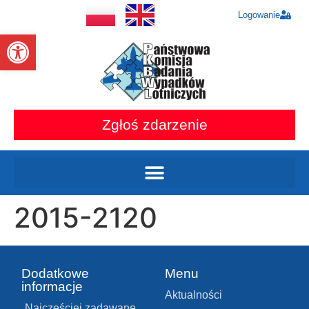
Logowanie
Otwórz pasek narzędzi
Zgłoś zdarzenie
2015-2120
Dodatkowe
Menu
informacje
Aktualności
Najczęściej zadawane