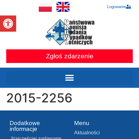
Logowanie
Otwórz pasek narzędzi
Zgłoś zdarzenie
2015-2256
Dodatkowe
Menu
informacje
Aktualności
Najczęściej zadawane