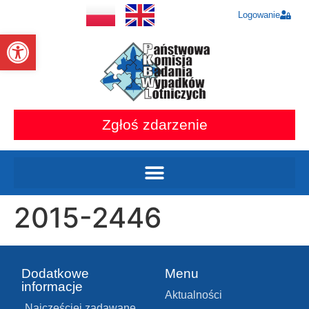
Logowanie
Otwórz pasek narzędzi
Zgłoś zdarzenie
2015-2446
Dodatkowe
Menu
informacje
Aktualności
Najczęściej zadawane