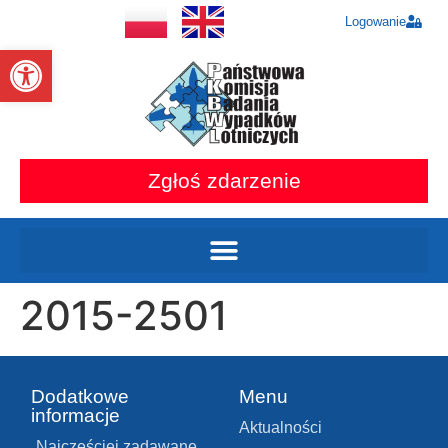
Logowanie
Otwórz pasek narzędzi
Zgłoś zdarzenie
2015-2501
Dodatkowe
Menu
informacje
Aktualności
Najczęściej zadawane