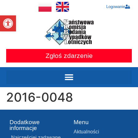
Logowanie
Otwórz pasek narzędzi
Zgłoś zdarzenie
2016-0048
Dodatkowe
Menu
informacje
Aktualności
Najczęściej zadawane