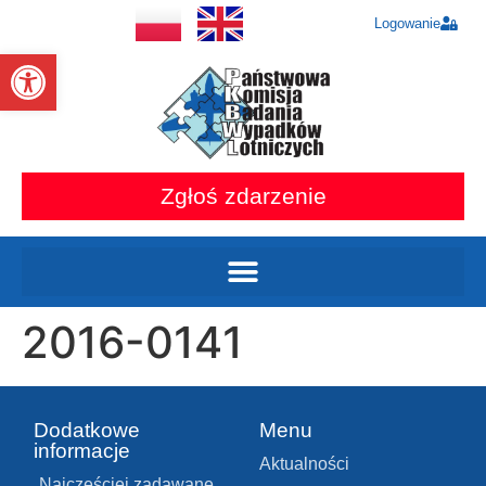
Logowanie
Otwórz pasek narzędzi
Zgłoś zdarzenie
2016-0141
Dodatkowe
Menu
informacje
Aktualności
Najczęściej zadawane