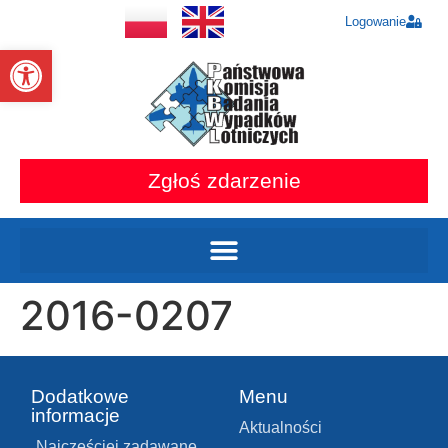
Logowanie
Otwórz pasek narzędzi
Zgłoś zdarzenie
2016-0207
Dodatkowe
Menu
informacje
Aktualności
Najczęściej zadawane