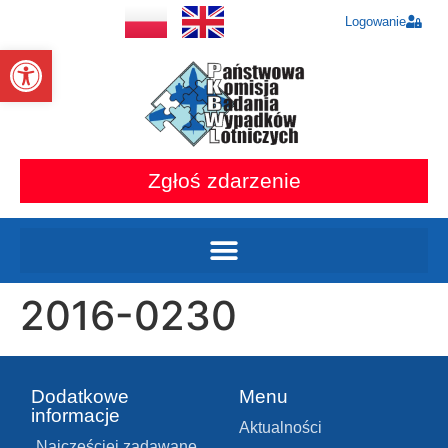
Logowanie
Otwórz pasek narzędzi
Zgłoś zdarzenie
2016-0230
Dodatkowe
Menu
informacje
Aktualności
Najczęściej zadawane