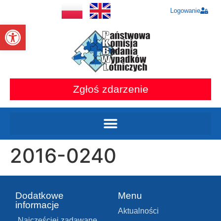
Logowanie
Otwórz pasek narzędzi
Zgłoś zdarzenie
2016-0240
Dodatkowe
Menu
informacje
Aktualności
Najczęściej zadawane