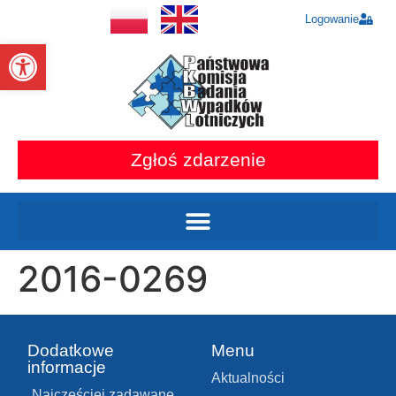
Logowanie
Otwórz pasek narzędzi
Zgłoś zdarzenie
2016-0269
Dodatkowe
Menu
informacje
Aktualności
Najczęściej zadawane