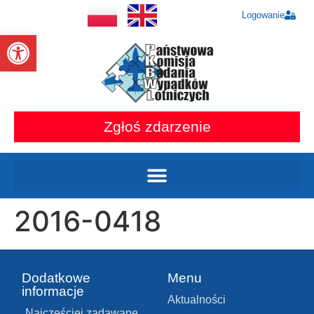
Logowanie
Otwórz pasek narzędzi
Zgłoś zdarzenie
2016-0418
Dodatkowe
Menu
informacje
Aktualności
Najczęściej zadawane