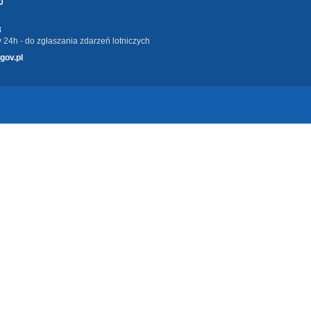
0
3
 24h - do zgłaszania zdarzeń lotniczych
gov.pl