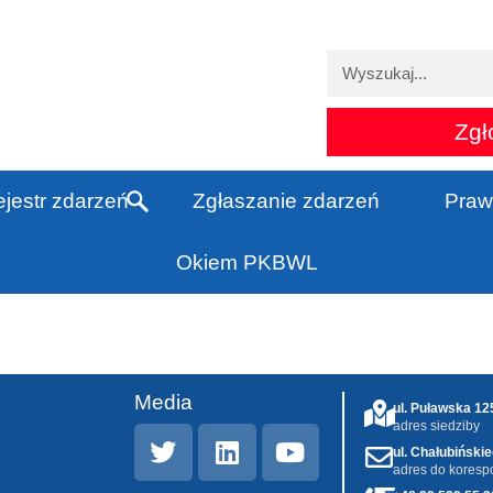
Zgł
jestr zdarzeń
Zgłaszanie zdarzeń
Praw
Okiem PKBWL
Media
ul. Puławska 1
adres siedziby
ul. Chałubiński
adres do koresp