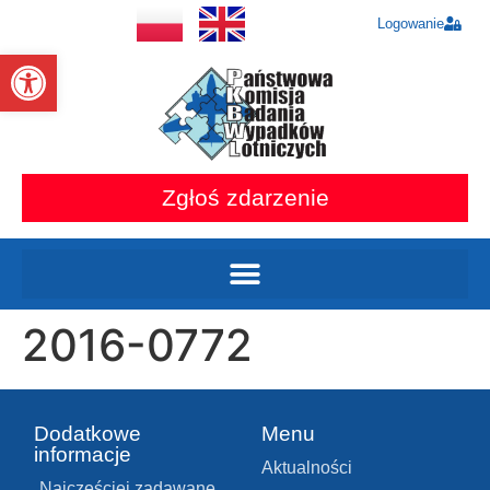
Logowanie
Otwórz pasek narzędzi
Zgłoś zdarzenie
2016-0772
Dodatkowe
Menu
informacje
Aktualności
Najczęściej zadawane