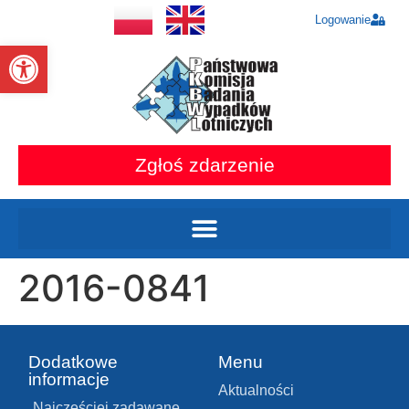
Logowanie
Otwórz pasek narzędzi
Zgłoś zdarzenie
2016-0841
Dodatkowe
Menu
informacje
Aktualności
Najczęściej zadawane