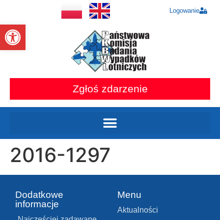
Logowanie
Otwórz pasek narzędzi
Zgłoś zdarzenie
2016-1297
Dodatkowe
Menu
informacje
Aktualności
Najczęściej zadawane