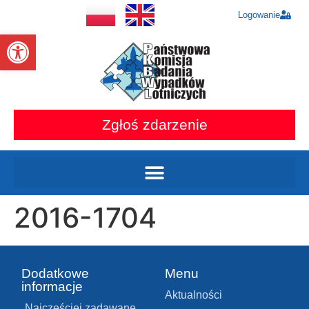
Logowanie
Otwórz pasek narzędzi
Zgłoś zdarzenie
2016-1704
Dodatkowe
Menu
informacje
Aktualności
Najczęściej zadawane