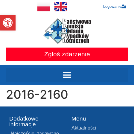
Logowanie
Otwórz pasek narzędzi
Zgłoś zdarzenie
2016-2160
Dodatkowe
Menu
informacje
Aktualności
Najczęściej zadawane