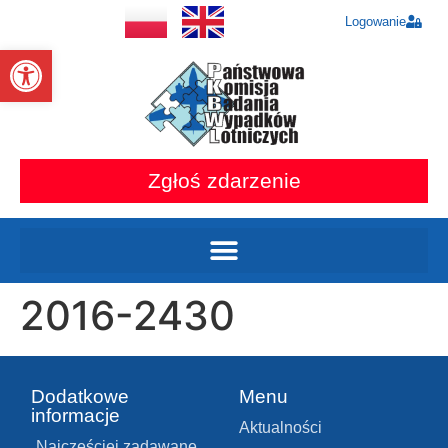
Logowanie
Otwórz pasek narzędzi
Zgłoś zdarzenie
2016-2430
Dodatkowe
Menu
informacje
Aktualności
Najczęściej zadawane