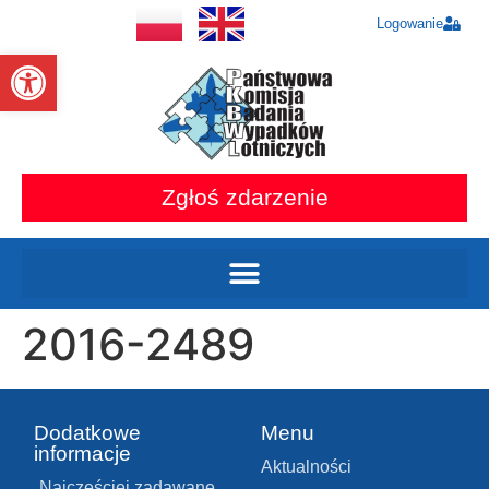
Logowanie
Otwórz pasek narzędzi
Zgłoś zdarzenie
2016-2489
Dodatkowe
Menu
informacje
Aktualności
Najczęściej zadawane