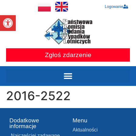
Logowanie
Otwórz pasek narzędzi
Zgłoś zdarzenie
2016-2522
Dodatkowe
Menu
informacje
Aktualności
Najczęściej zadawane